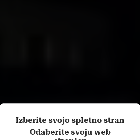
Izberite svojo spletno stran
2. MEĐUNARODNA POSLOVNA
KONFERENCIJA
Odaberite svoju web
Hrvatska i Slovenija